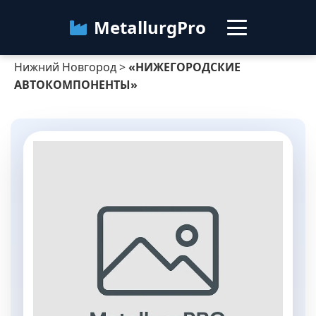
MetallurgPro
Нижний Новгород
>
«НИЖЕГОРОДСКИЕ
Нижний Новгород
АВТОКОМПОНЕНТЫ»
Категории
Блог
О сервисе
Контакты