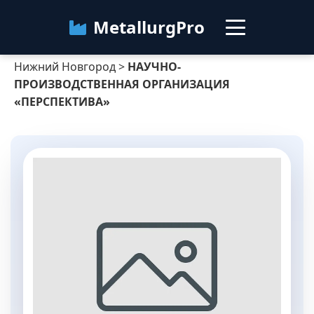
MetallurgPro
Нижний Новгород
>
НАУЧНО-
Нижний Новгород
ПРОИЗВОДСТВЕННАЯ ОРГАНИЗАЦИЯ
«ПЕРСПЕКТИВА»
Категории
Блог
О сервисе
Контакты