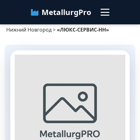
MetallurgPro
Нижний Новгород
>
«ЛЮКС-СЕРВИС-НН»
Нижний Новгород
Категории
Блог
О сервисе
Контакты