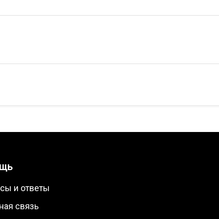
щь
сы и ответы
ная связь