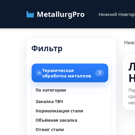
MetallurgPro
Нижний Новго
Ниж
Фильтр
Л
Термическая
7
обработка металлов
По категории
По
ср
Закалка ТВЧ
не
Нормализация стали
Объёмная закалка
Отжиг стали