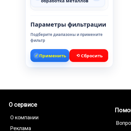
обработка металлов
Параметры фильтрации
Подберите диапазоны и примените
фильтр
✓
Применить
⟲
Сбросить
О сервисе
Помо
О компании
Вопро
Реклама