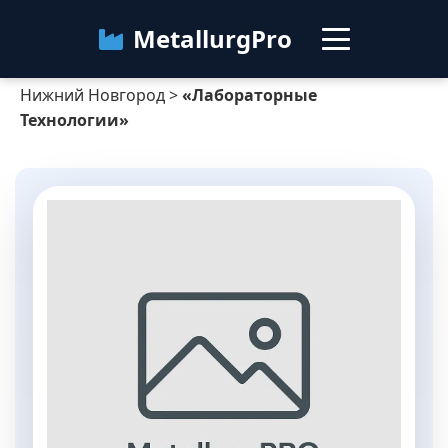
MetallurgPro
Нижний Новгород
>
«Лабораторные
Нижний Новгород
Технологии»
Категории
Блог
О сервисе
Контакты