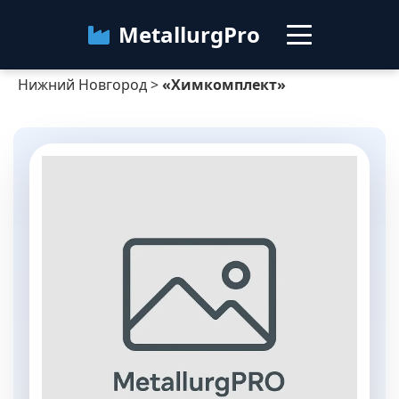
MetallurgPro
Нижний Новгород
>
«Химкомплект»
Нижний Новгород
Категории
Блог
О сервисе
Контакты