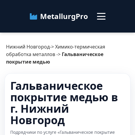
MetallurgPro
Нижний Новгород
Нижний Новгород
->
Химико-термическая
Категории
обработка металлов
->
Гальваническое
покрытие медью
Блог
Гальваническое
О сервисе
Контакты
покрытие медью в
г. Нижний
Новгород
Подрядчики по услуге «Гальваническое покрытие