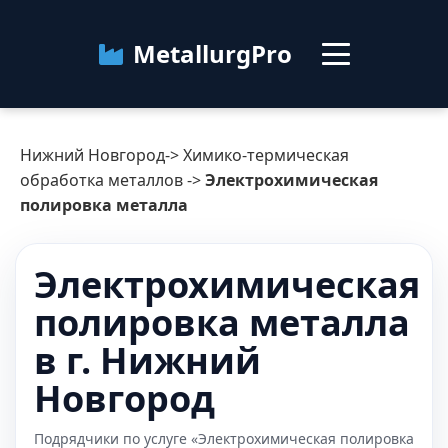
MetallurgPro
Нижний Новгород
Нижний Новгород
->
Химико-термическая
Категории
обработка металлов
->
Электрохимическая
полировка металла
Блог
Электрохимическая
О сервисе
Контакты
полировка металла
в г. Нижний
Новгород
Подрядчики по услуге «Электрохимическая полировка