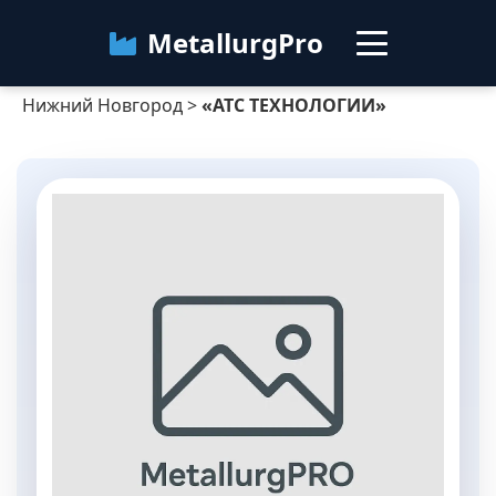
MetallurgPro
Нижний Новгород
>
«АТС ТЕХНОЛОГИИ»
Нижний Новгород
Категории
Блог
О сервисе
Контакты