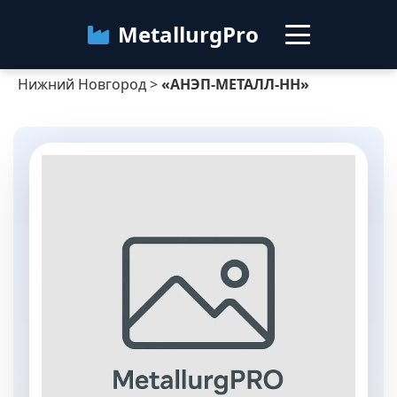
MetallurgPro
Нижний Новгород
>
«АНЭП-МЕТАЛЛ-НН»
Нижний Новгород
Категории
Блог
О сервисе
Контакты